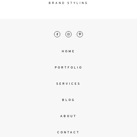
malesuada
BRAND STYLING
magna
mollis
euismod.
FO
HOME
ME
PORTFOLIO
SERVICES
BLOG
ABOUT
CONTACT