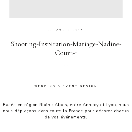
Aenean
lacinia
bibendum
nulla sed
30 AVRIL 2014
consectetur.
Aenean
Shooting-Inspiration-Mariage-Nadine-
lacinia
bibendum
Court-1
nulla sed
consectetur.
Maecenas
faucibus
mollis
WEDDING & EVENT DESIGN
interdum.
Maecenas
faucibus
Basés en région Rhône-Alpes, entre Annecy et Lyon, nous
mollis
nous déplaçons dans toute la France pour décorer chacun
interdum.
de vos événements.
Etiam porta
sem