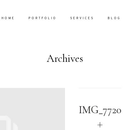
HOME
PORTFOLIO
SERVICES
BLOG
Archives
Home
Portfol
Services
ornare vel
Blog
ulla sed
IMG_7720
dum nulla
About
s mollis
ollis