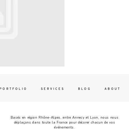
Contac
ada magna
FOLLO
PORTFOLIO
SERVICES
BLOG
ABOUT
Basés en région Rhône-Alpes, entre Annecy et Lyon, nous nous
déplaçons dans toute la France pour décorer chacun de vos
événements.