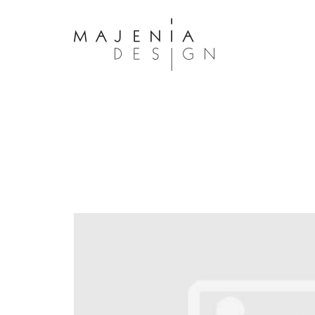
Dolor Tristique
Nullam quis risus eget urna mollis 
eu leo. Aenean lacinia bibendum n
consectetur. Aenean lacinia biben
sed consectetur. Maecenas faucibu
interdum. Maecenas faucibus m