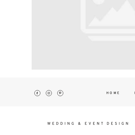
interdum. Etiam porta sem malesu
mollis euismod.
HOME
WEDDING & EVENT DESIGN