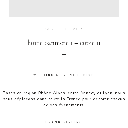
Aenean
lacinia
bibendum
nulla sed
28 JUILLET 2014
consectetur.
Aenean
home banniere 1 – copie 11
lacinia
bibendum
nulla sed
consectetur.
Maecenas
faucibus
WEDDING & EVENT DESIGN
mollis
interdum.
Basés en région Rhône-Alpes, entre Annecy et Lyon, nous
Maecenas
nous déplaçons dans toute la France pour décorer chacun
faucibus
de vos événements.
mollis
interdum.
Etiam porta
BRAND STYLING
sem