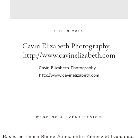
Aenean
lacinia
bibendum
nulla sed
1 JUIN 2018
consectetur.
Aenean
Cavin Elizabeth Photography –
lacinia
bibendum
http://www.cavinelizabeth.com
nulla sed
consectetur.
Cavin Elizabeth Photography -
Maecenas
http://www.cavinelizabeth.com
faucibus
mollis
interdum.
Maecenas
faucibus
mollis
WEDDING & EVENT DESIGN
interdum.
Etiam porta
sem
Basés en région Rhône-Alpes, entre Annecy et Lyon, nous