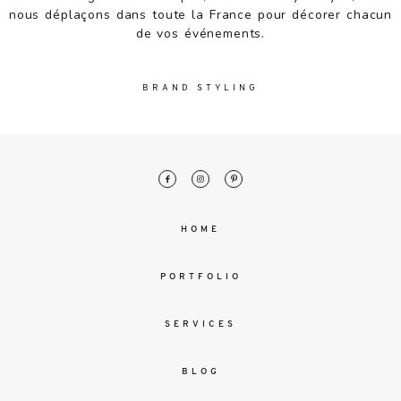
malesuada
nous déplaçons dans toute la France pour décorer chacun
magna
de vos événements.
mollis
euismod.
BRAND STYLING
FO
ME
HOME
PORTFOLIO
SERVICES
BLOG