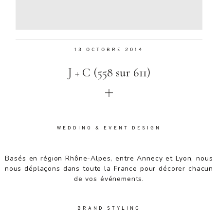
Aenean
lacinia
bibendum
nulla sed
13 OCTOBRE 2014
consectetur.
Aenean
J + C (558 sur 611)
lacinia
bibendum
nulla sed
consectetur.
Maecenas
faucibus
WEDDING & EVENT DESIGN
mollis
interdum.
Basés en région Rhône-Alpes, entre Annecy et Lyon, nous
Maecenas
nous déplaçons dans toute la France pour décorer chacun
faucibus
de vos événements.
mollis
interdum.
Etiam porta
BRAND STYLING
sem