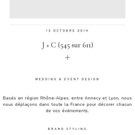
Aenean
lacinia
bibendum
nulla sed
13 OCTOBRE 2014
consectetur.
Aenean
J + C (545 sur 611)
lacinia
bibendum
nulla sed
consectetur.
Maecenas
faucibus
WEDDING & EVENT DESIGN
mollis
interdum.
Basés en région Rhône-Alpes, entre Annecy et Lyon, nous
Maecenas
nous déplaçons dans toute la France pour décorer chacun
faucibus
de vos événements.
mollis
interdum.
Etiam porta
BRAND STYLING
sem