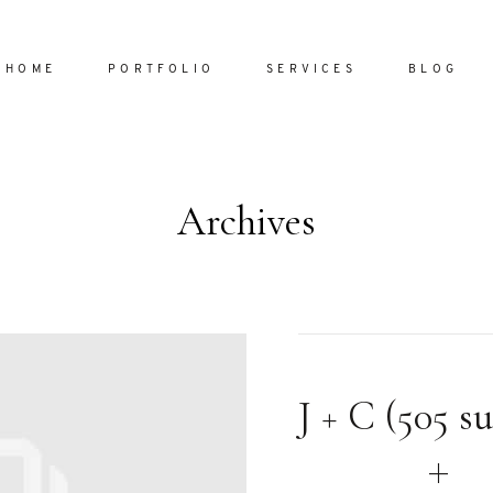
HOME
PORTFOLIO
SERVICES
BLOG
Archives
Home
Portfol
Services
ornare vel
Blog
ulla sed
J + C (505 su
dum nulla
About
s mollis
ollis