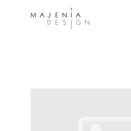
Dolor Tristique
Nullam quis risus eget urna mollis 
eu leo. Aenean lacinia bibendum n
consectetur. Aenean lacinia biben
sed consectetur. Maecenas faucibu
interdum. Maecenas faucibus m