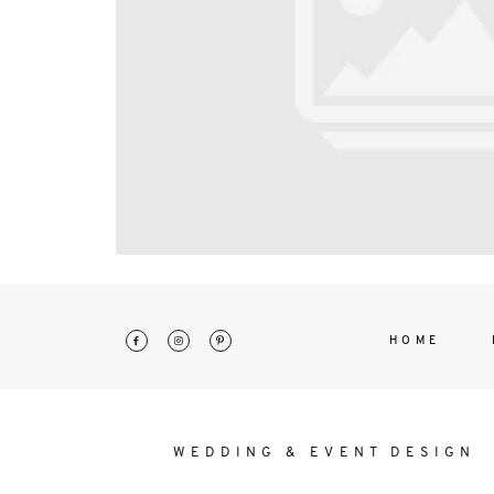
interdum. Etiam porta sem malesu
mollis euismod.
HOME
WEDDING & EVENT DESIGN