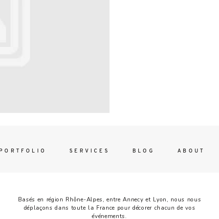
Contac
ada magna
FOLLO
PORTFOLIO
SERVICES
BLOG
ABOUT
Basés en région Rhône-Alpes, entre Annecy et Lyon, nous nous
déplaçons dans toute la France pour décorer chacun de vos
événements.