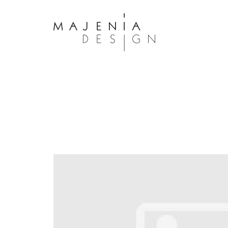
Dolor Tristique
Nullam quis risus eget urna mollis 
eu leo. Aenean lacinia bibendum n
consectetur. Aenean lacinia biben
sed consectetur. Maecenas faucibu
interdum. Maecenas faucibus m