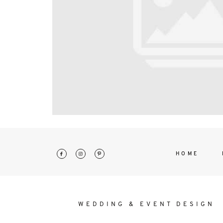
interdum. Etiam porta sem malesu
mollis euismod.
HOME
WEDDING & EVENT DESIGN