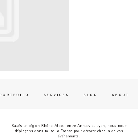
Contac
ada magna
FOLLO
PORTFOLIO
SERVICES
BLOG
ABOUT
Basés en région Rhône-Alpes, entre Annecy et Lyon, nous nous
déplaçons dans toute la France pour décorer chacun de vos
événements.