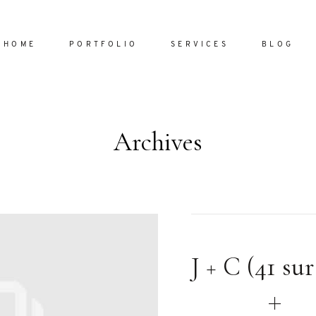
HOME
PORTFOLIO
SERVICES
BLOG
Archives
Home
Portfol
Services
ornare vel
Blog
ulla sed
J + C (41 sur
dum nulla
About
s mollis
ollis