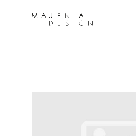
Dolor Tristique
Nullam quis risus eget urna mollis 
eu leo. Aenean lacinia bibendum n
consectetur. Aenean lacinia biben
sed consectetur. Maecenas faucibu
interdum. Maecenas faucibus m