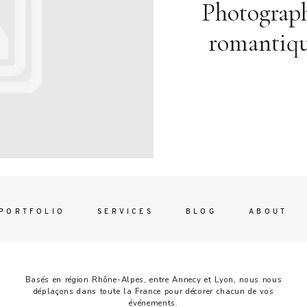
Contac
Photograph
ada magna
romantiq
FOLLO
PORTFOLIO
SERVICES
BLOG
ABOUT
Basés en région Rhône-Alpes, entre Annecy et Lyon, nous nous
déplaçons dans toute la France pour décorer chacun de vos
événements.