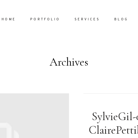
HOME
PORTFOLIO
SERVICES
BLOG
Archives
Home
Portfol
Services
ornare vel
Blog
ulla sed
SylvieGil-
dum nulla
About
s mollis
ClairePetti
ollis