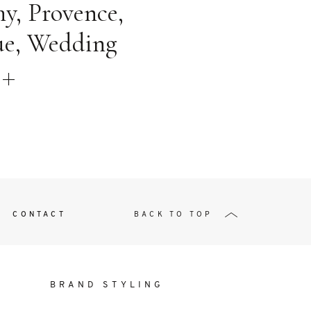
t
y, Provence,
ue, Wedding
W ME
CONTACT
BACK TO TOP
BRAND STYLING