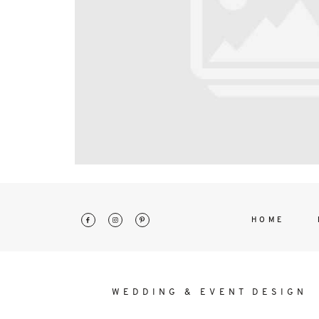
interdum. Etiam porta sem malesu
mollis euismod.
HOME
WEDDING & EVENT DESIGN