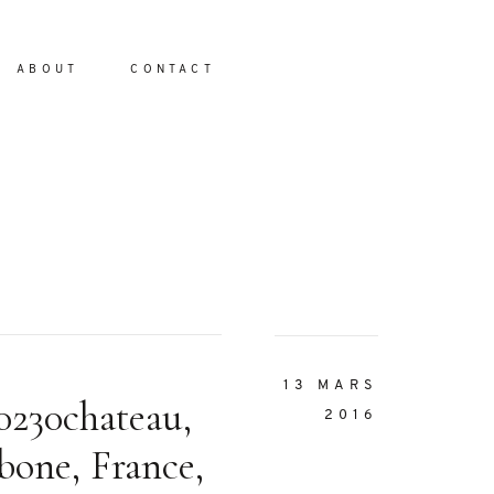
ABOUT
CONTACT
io
13 MARS
0230chateau,
2016
bone, France,