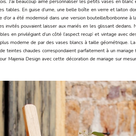
s. J’ai beaucoup aimé personnaliser les petits vases en blanc 
es tables. En guise d’urne, une belle boîte en verre et laiton do
e d’or a été modernisé dans une version bouteille/bonbonne à l
 invités pouvaient laisser aux mariés en les glissant dedans. N
bles en privilégiant d’un côté l’aspect recup’ et vintage avec d
e plus moderne de par des vases blancs à taille géométrique. L
n de teintes chaudes correspondaient parfaitement à un mariage f
our Majenia Design avec cette décoration de mariage sur mesur