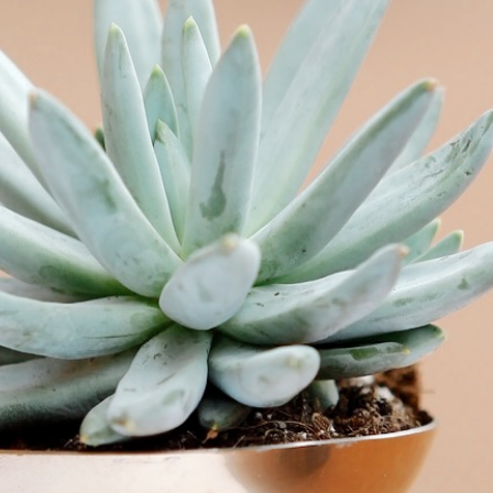
Contac
ada magna
FOLLO