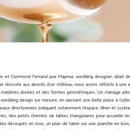
 et Clermond-Ferrand que Majenia, wedding designer, allait déc
ge rénovée aux abords d’un château, nous avons réfléchi à une 
 matières dorées et des formes géométriques. Un mariage arbitr
edding design sur mesure, en laissant une belle place à l’utilis
aux directionnels indiquant notamment l’espace dîner et cockta
s, des petits chemins de tables triangulaires pour accueillir le
ble découpés en bois, un plan de table sur une planche en bois,