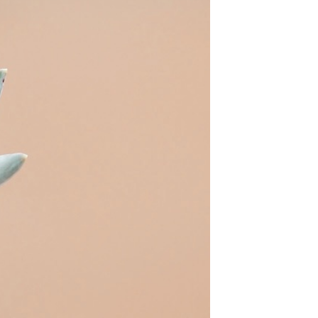
t
W ME