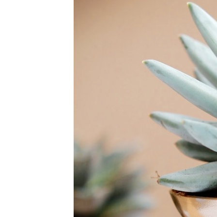
interdum. Etiam porta sem malesu
mollis euismod.