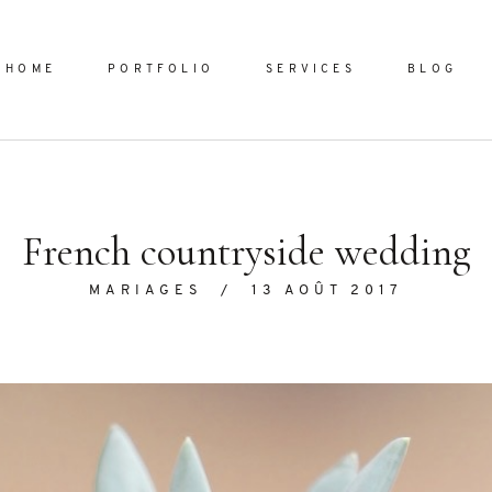
HOME
PORTFOLIO
SERVICES
BLOG
Home
French countryside wedding
Portfol
MARIAGES
/
13 AOÛT 2017
Services
ornare vel
Blog
ulla sed
dum nulla
About
s mollis
ollis