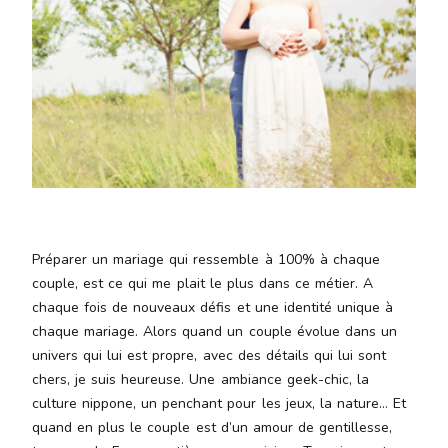
Aenean
lacinia
bibendum
nulla sed
consectetur.
Aenean
lacinia
bibendum
nulla sed
consectetur.
Maecenas
Préparer un mariage qui ressemble à 100% à chaque
faucibus
mollis
couple, est ce qui me plait le plus dans ce métier. A
interdum.
chaque fois de nouveaux défis et une identité unique à
Maecenas
chaque mariage. Alors quand un couple évolue dans un
faucibus
univers qui lui est propre, avec des détails qui lui sont
mollis
chers, je suis heureuse. Une ambiance geek-chic, la
interdum.
culture nippone, un penchant pour les jeux, la nature… Et
Etiam porta
quand en plus le couple est d’un amour de gentillesse,
sem