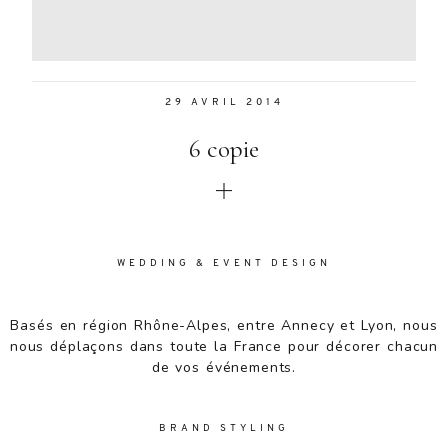
Aenean
lacinia
bibendum
nulla sed
29 AVRIL 2014
consectetur.
Aenean
6 copie
lacinia
bibendum
nulla sed
consectetur.
Maecenas
faucibus
WEDDING & EVENT DESIGN
mollis
interdum.
Basés en région Rhône-Alpes, entre Annecy et Lyon, nous
Maecenas
nous déplaçons dans toute la France pour décorer chacun
faucibus
de vos événements.
mollis
interdum.
Etiam porta
BRAND STYLING
sem