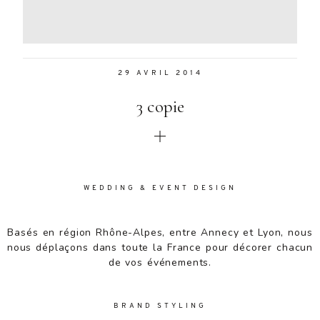
Aenean
lacinia
bibendum
nulla sed
29 AVRIL 2014
consectetur.
Aenean
3 copie
lacinia
bibendum
nulla sed
consectetur.
Maecenas
faucibus
WEDDING & EVENT DESIGN
mollis
interdum.
Basés en région Rhône-Alpes, entre Annecy et Lyon, nous
Maecenas
nous déplaçons dans toute la France pour décorer chacun
faucibus
de vos événements.
mollis
interdum.
Etiam porta
BRAND STYLING
sem