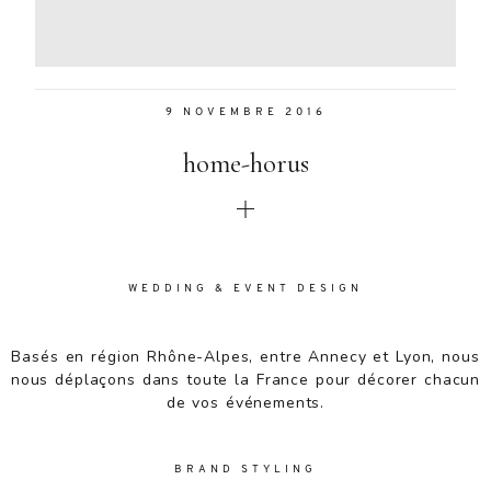
Aenean
lacinia
bibendum
nulla sed
9 NOVEMBRE 2016
consectetur.
Aenean
home-horus
lacinia
bibendum
nulla sed
consectetur.
Maecenas
faucibus
WEDDING & EVENT DESIGN
mollis
interdum.
Basés en région Rhône-Alpes, entre Annecy et Lyon, nous
Maecenas
nous déplaçons dans toute la France pour décorer chacun
faucibus
de vos événements.
mollis
interdum.
Etiam porta
BRAND STYLING
sem