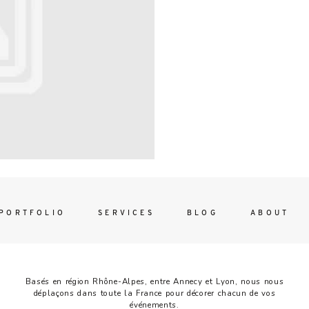
Contac
ada magna
FOLLO
PORTFOLIO
SERVICES
BLOG
ABOUT
Basés en région Rhône-Alpes, entre Annecy et Lyon, nous nous
déplaçons dans toute la France pour décorer chacun de vos
événements.