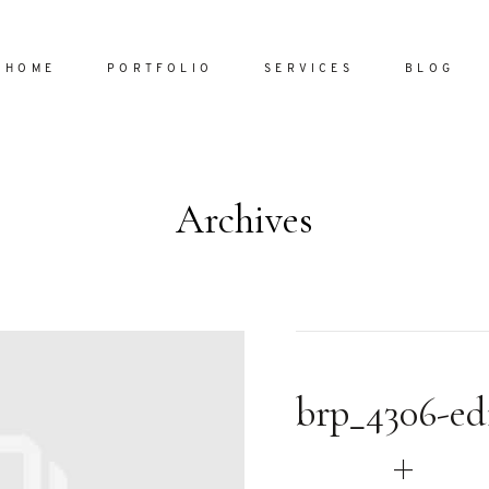
HOME
PORTFOLIO
SERVICES
BLOG
Archives
Home
Portfol
Services
ornare vel
Blog
ulla sed
brp_4306-ed
dum nulla
About
s mollis
ollis