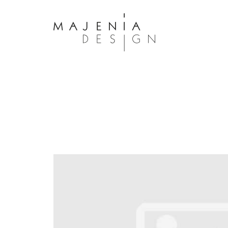
Dolor Tristique
Nullam quis risus eget urna mollis 
eu leo. Aenean lacinia bibendum n
consectetur. Aenean lacinia biben
sed consectetur. Maecenas faucibu
interdum. Maecenas faucibus m