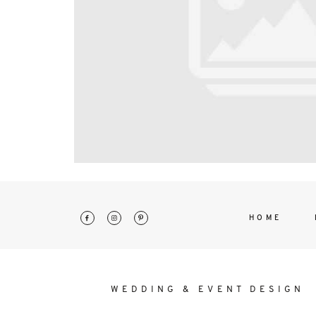
interdum. Etiam porta sem malesu
mollis euismod.
HOME
WEDDING & EVENT DESIGN