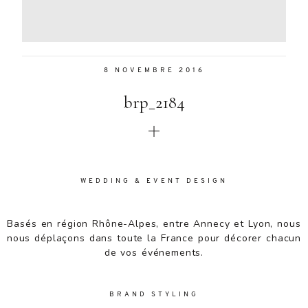
Aenean
lacinia
bibendum
nulla sed
8 NOVEMBRE 2016
consectetur.
Aenean
brp_2184
lacinia
bibendum
nulla sed
consectetur.
Maecenas
faucibus
WEDDING & EVENT DESIGN
mollis
interdum.
Basés en région Rhône-Alpes, entre Annecy et Lyon, nous
Maecenas
nous déplaçons dans toute la France pour décorer chacun
faucibus
de vos événements.
mollis
interdum.
Etiam porta
BRAND STYLING
sem