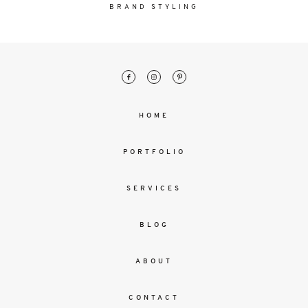
malesuada
BRAND STYLING
magna
mollis
euismod.
FO
HOME
ME
PORTFOLIO
SERVICES
BLOG
ABOUT
CONTACT