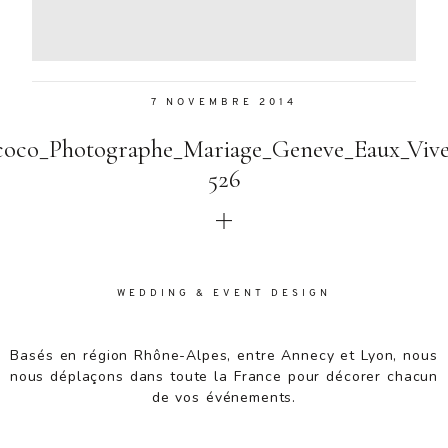
Aenean
lacinia
bibendum
nulla sed
7 NOVEMBRE 2014
consectetur.
Aenean
coco_Photographe_Mariage_Geneve_Eaux_Viv
lacinia
bibendum
526
nulla sed
consectetur.
Maecenas
faucibus
mollis
WEDDING & EVENT DESIGN
interdum.
Maecenas
faucibus
Basés en région Rhône-Alpes, entre Annecy et Lyon, nous
mollis
nous déplaçons dans toute la France pour décorer chacun
interdum.
de vos événements.
Etiam porta
sem