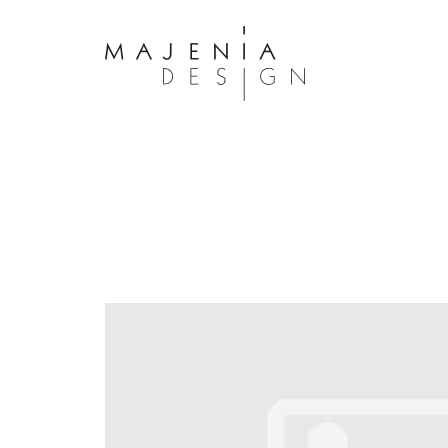
Dolor Tristique
Nullam quis risus eget urna mollis 
eu leo. Aenean lacinia bibendum n
consectetur. Aenean lacinia biben
sed consectetur. Maecenas faucibu
interdum. Maecenas faucibus m