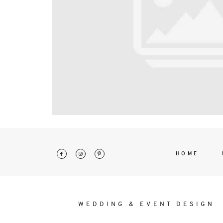
interdum. Etiam porta sem malesu
mollis euismod.
HOME
WEDDING & EVENT DESIGN