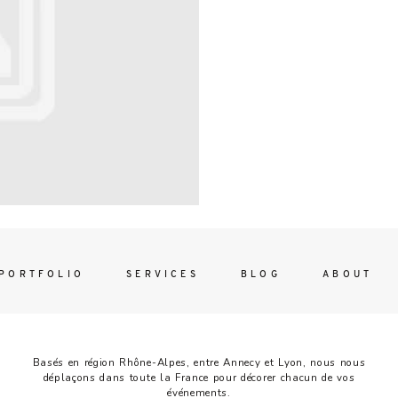
Contac
ada magna
FOLLO
PORTFOLIO
SERVICES
BLOG
ABOUT
Basés en région Rhône-Alpes, entre Annecy et Lyon, nous nous
déplaçons dans toute la France pour décorer chacun de vos
événements.