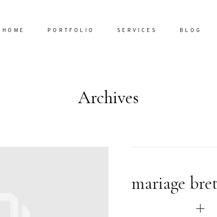
HOME
PORTFOLIO
SERVICES
BLOG
Archives
Home
Portfol
Services
ornare vel
Blog
ulla sed
mariage bre
dum nulla
About
s mollis
ollis