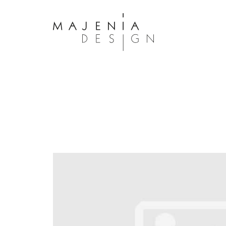
Dolor Tristique
Nullam quis risus eget urna mollis 
eu leo. Aenean lacinia bibendum n
consectetur. Aenean lacinia biben
sed consectetur. Maecenas faucibu
interdum. Maecenas faucibus m