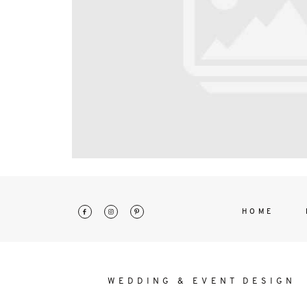
interdum. Etiam porta sem malesu
mollis euismod.
HOME
WEDDING & EVENT DESIGN