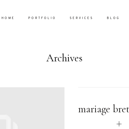
HOME
PORTFOLIO
SERVICES
BLOG
Archives
Home
Portfol
Services
ornare vel
Blog
ulla sed
mariage bre
dum nulla
About
s mollis
ollis