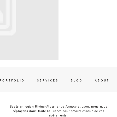
Contac
ada magna
FOLLO
PORTFOLIO
SERVICES
BLOG
ABOUT
Basés en région Rhône-Alpes, entre Annecy et Lyon, nous nous
déplaçons dans toute la France pour décorer chacun de vos
événements.