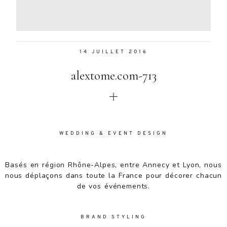
Aenean
lacinia
bibendum
nulla sed
14 JUILLET 2016
consectetur.
Aenean
alextome.com-713
lacinia
bibendum
nulla sed
consectetur.
Maecenas
faucibus
WEDDING & EVENT DESIGN
mollis
interdum.
Basés en région Rhône-Alpes, entre Annecy et Lyon, nous
Maecenas
nous déplaçons dans toute la France pour décorer chacun
faucibus
de vos événements.
mollis
interdum.
Etiam porta
BRAND STYLING
sem