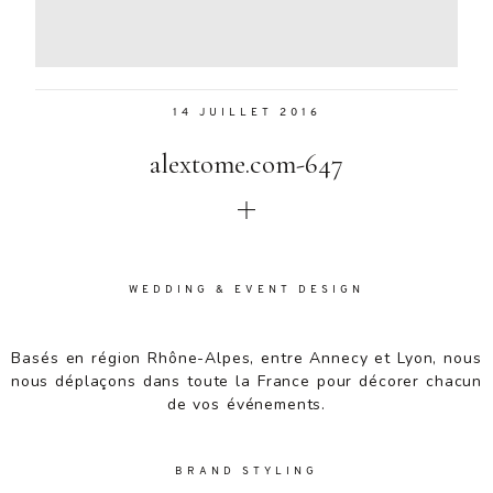
Aenean
lacinia
bibendum
nulla sed
14 JUILLET 2016
consectetur.
Aenean
alextome.com-647
lacinia
bibendum
nulla sed
consectetur.
Maecenas
faucibus
WEDDING & EVENT DESIGN
mollis
interdum.
Basés en région Rhône-Alpes, entre Annecy et Lyon, nous
Maecenas
nous déplaçons dans toute la France pour décorer chacun
faucibus
de vos événements.
mollis
interdum.
Etiam porta
BRAND STYLING
sem