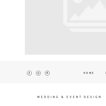
interdum. Etiam porta sem malesu
mollis euismod.
HOME
WEDDING & EVENT DESIGN