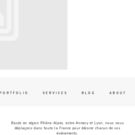
Contac
ada magna
FOLLO
PORTFOLIO
SERVICES
BLOG
ABOUT
Basés en région Rhône-Alpes, entre Annecy et Lyon, nous nous
déplaçons dans toute la France pour décorer chacun de vos
événements.