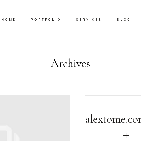
HOME
PORTFOLIO
SERVICES
BLOG
Archives
Home
Portfol
Services
ornare vel
Blog
ulla sed
alextome.c
dum nulla
About
s mollis
ollis