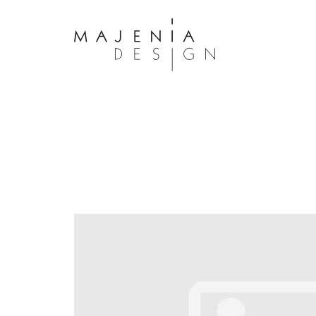
Dolor Tristique
Nullam quis risus eget urna mollis 
eu leo. Aenean lacinia bibendum n
consectetur. Aenean lacinia biben
sed consectetur. Maecenas faucibu
interdum. Maecenas faucibus m