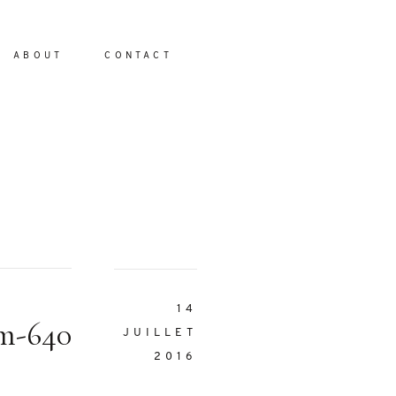
ABOUT
CONTACT
io
14
om-640
JUILLET
2016