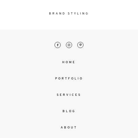
malesuada
magna
BRAND STYLING
mollis
euismod.
FO
ME
HOME
PORTFOLIO
SERVICES
BLOG
ABOUT