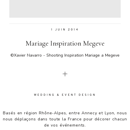
Aenean
lacinia
bibendum
nulla sed
1 JUIN 2014
consectetur.
Aenean
Mariage Inspiration Megeve
lacinia
bibendum
©Xavier Navarro - Shooting Inspiration Mariage a Megeve
nulla sed
consectetur.
Maecenas
faucibus
mollis
interdum.
Maecenas
WEDDING & EVENT DESIGN
faucibus
mollis
Basés en région Rhône-Alpes, entre Annecy et Lyon, nous
interdum.
nous déplaçons dans toute la France pour décorer chacun
Etiam porta
de vos événements.
sem