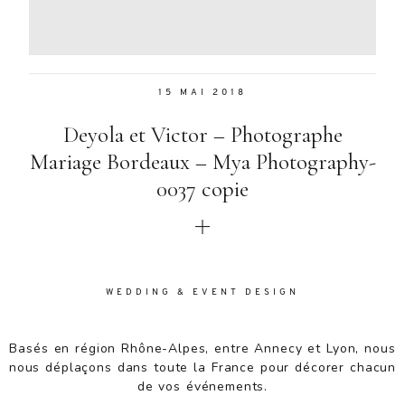
Aenean
lacinia
bibendum
nulla sed
15 MAI 2018
consectetur.
Aenean
Deyola et Victor – Photographe
lacinia
bibendum
Mariage Bordeaux – Mya Photography-
nulla sed
0037 copie
consectetur.
Maecenas
faucibus
mollis
interdum.
Maecenas
WEDDING & EVENT DESIGN
faucibus
mollis
Basés en région Rhône-Alpes, entre Annecy et Lyon, nous
interdum.
nous déplaçons dans toute la France pour décorer chacun
Etiam porta
de vos événements.
sem