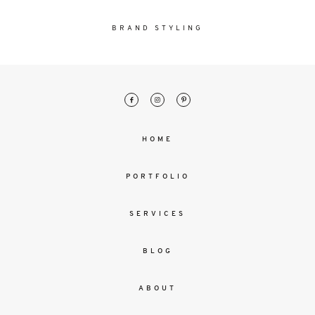
malesuada
magna
BRAND STYLING
mollis
euismod.
FO
ME
HOME
PORTFOLIO
SERVICES
BLOG
ABOUT