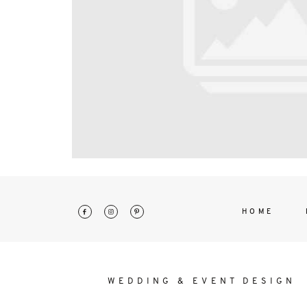
interdum. Etiam porta sem malesu
mollis euismod.
HOME
WEDDING & EVENT DESIGN