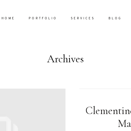
HOME
PORTFOLIO
SERVICES
BLOG
Archives
Home
Portfol
Services
ornare vel
Blog
ulla sed
Clementine
dum nulla
About
s mollis
Ma
ollis