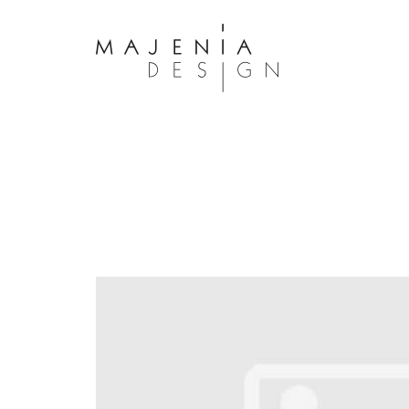
Dolor Tristique
Nullam quis risus eget urna mollis 
eu leo. Aenean lacinia bibendum n
consectetur. Aenean lacinia biben
sed consectetur. Maecenas faucibu
interdum. Maecenas faucibus m