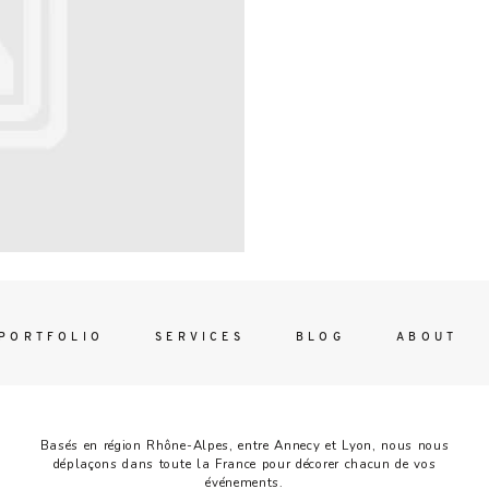
Contac
ada magna
FOLLO
PORTFOLIO
SERVICES
BLOG
ABOUT
Basés en région Rhône-Alpes, entre Annecy et Lyon, nous nous
déplaçons dans toute la France pour décorer chacun de vos
événements.