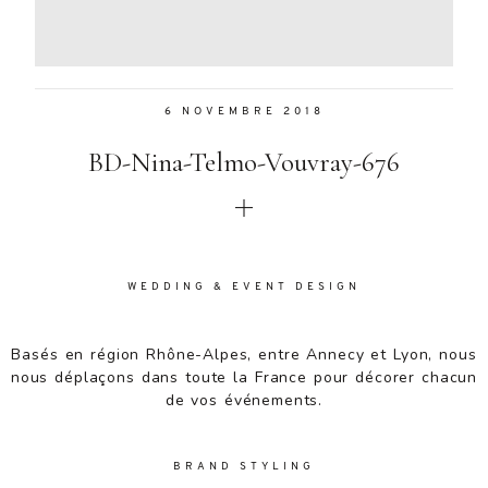
Aenean
lacinia
bibendum
nulla sed
6 NOVEMBRE 2018
consectetur.
Aenean
BD-Nina-Telmo-Vouvray-676
lacinia
bibendum
nulla sed
consectetur.
Maecenas
faucibus
WEDDING & EVENT DESIGN
mollis
interdum.
Basés en région Rhône-Alpes, entre Annecy et Lyon, nous
Maecenas
nous déplaçons dans toute la France pour décorer chacun
faucibus
de vos événements.
mollis
interdum.
Etiam porta
BRAND STYLING
sem