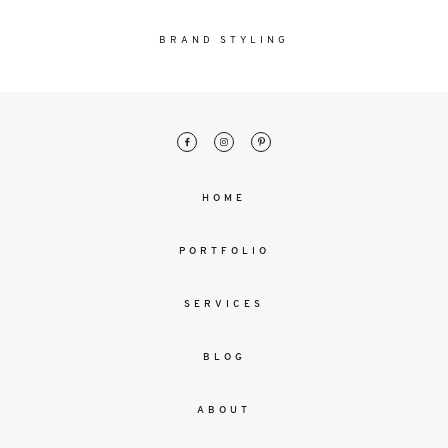
malesuada
magna
BRAND STYLING
mollis
euismod.
FO
ME
HOME
PORTFOLIO
SERVICES
BLOG
ABOUT