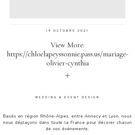
Aenean
lacinia
bibendum
nulla sed
19 OCTOBRE 2021
consectetur.
Aenean
View More:
lacinia
bibendum
https://chloelapeyssonnie.pass.us/mariage-
nulla sed
olivier-cynthia
consectetur.
Maecenas
faucibus
mollis
interdum.
Maecenas
WEDDING & EVENT DESIGN
faucibus
mollis
Basés en région Rhône-Alpes, entre Annecy et Lyon, nous
interdum.
nous déplaçons dans toute la France pour décorer chacun
Etiam porta
de vos événements.
sem