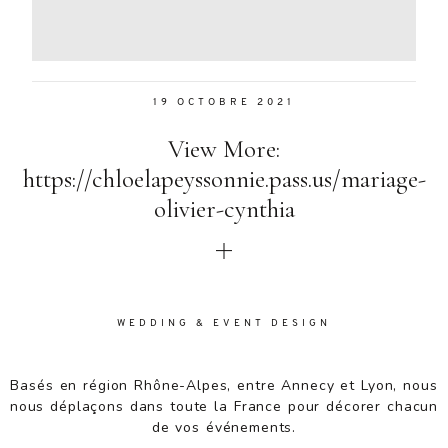
Aenean
lacinia
bibendum
nulla sed
19 OCTOBRE 2021
consectetur.
Aenean
View More:
lacinia
bibendum
https://chloelapeyssonnie.pass.us/mariage-
nulla sed
olivier-cynthia
consectetur.
Maecenas
faucibus
mollis
interdum.
Maecenas
WEDDING & EVENT DESIGN
faucibus
mollis
Basés en région Rhône-Alpes, entre Annecy et Lyon, nous
interdum.
nous déplaçons dans toute la France pour décorer chacun
Etiam porta
de vos événements.
sem