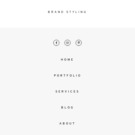
malesuada
magna
BRAND STYLING
mollis
euismod.
FO
ME
HOME
PORTFOLIO
SERVICES
BLOG
ABOUT