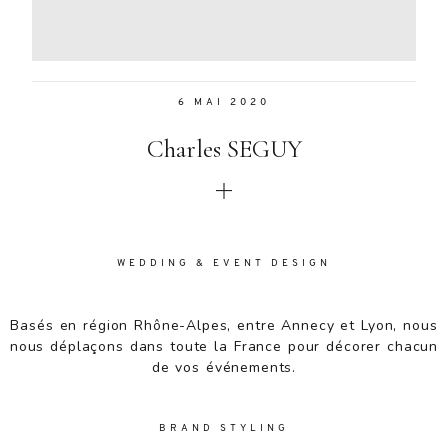
Aenean
lacinia
bibendum
nulla sed
6 MAI 2020
consectetur.
Aenean
Charles SEGUY
lacinia
bibendum
nulla sed
consectetur.
Maecenas
faucibus
WEDDING & EVENT DESIGN
mollis
interdum.
Basés en région Rhône-Alpes, entre Annecy et Lyon, nous
Maecenas
nous déplaçons dans toute la France pour décorer chacun
faucibus
de vos événements.
mollis
interdum.
Etiam porta
BRAND STYLING
sem