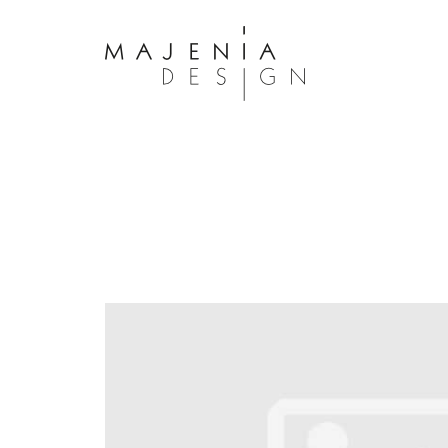
Dolor Tristique
Nullam quis risus eget urna mollis 
eu leo. Aenean lacinia bibendum n
consectetur. Aenean lacinia biben
sed consectetur. Maecenas faucibu
interdum. Maecenas faucibus m