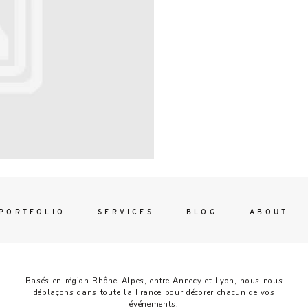
Contac
ada magna
FOLLO
PORTFOLIO
SERVICES
BLOG
ABOUT
Basés en région Rhône-Alpes, entre Annecy et Lyon, nous nous
déplaçons dans toute la France pour décorer chacun de vos
événements.