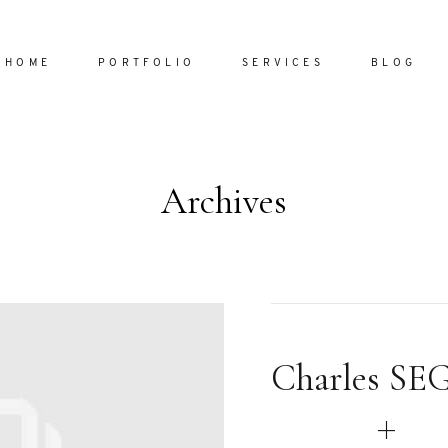
HOME
PORTFOLIO
SERVICES
BLOG
Archives
Home
Portfol
Services
ornare vel
Blog
ulla sed
Charles S
dum nulla
About
s mollis
ollis