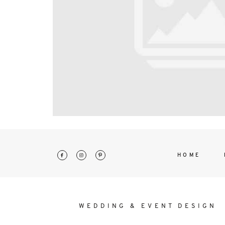
interdum. Etiam porta sem malesu
mollis euismod.
HOME
WEDDING & EVENT DESIGN