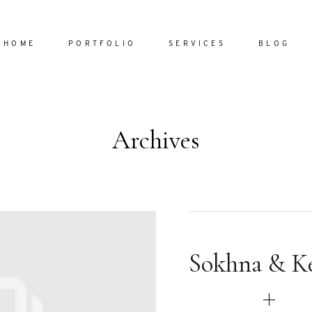
HOME
PORTFOLIO
SERVICES
BLOG
Archives
Home
Portfol
Services
ornare vel
Blog
ulla sed
Sokhna & K
dum nulla
About
s mollis
ollis