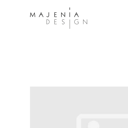
Dolor Tristique
Nullam quis risus eget urna mollis 
eu leo. Aenean lacinia bibendum n
consectetur. Aenean lacinia biben
sed consectetur. Maecenas faucibu
interdum. Maecenas faucibus m