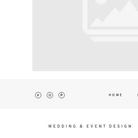
interdum. Etiam porta sem malesu
mollis euismod.
HOME
WEDDING & EVENT DESIGN