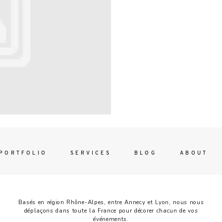
Contac
ada magna
FOLLO
PORTFOLIO
SERVICES
BLOG
ABOUT
Basés en région Rhône-Alpes, entre Annecy et Lyon, nous nous
déplaçons dans toute la France pour décorer chacun de vos
événements.