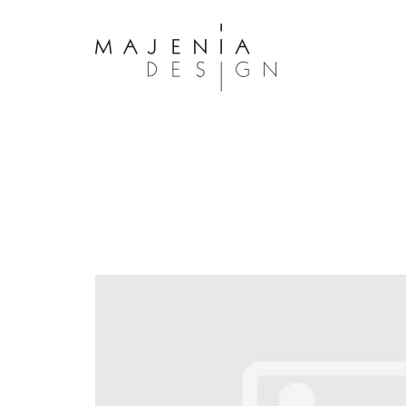
Dolor Tristique
Nullam quis risus eget urna mollis 
eu leo. Aenean lacinia bibendum n
consectetur. Aenean lacinia biben
sed consectetur. Maecenas faucibu
interdum. Maecenas faucibus m