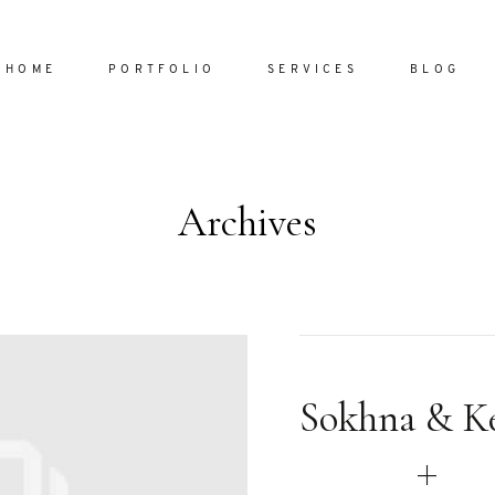
HOME
PORTFOLIO
SERVICES
BLOG
Archives
Home
Portfol
Services
ornare vel
Blog
ulla sed
Sokhna & K
dum nulla
About
s mollis
ollis