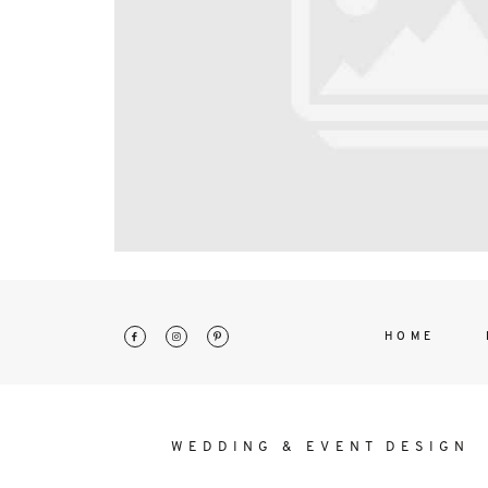
interdum. Etiam porta sem malesu
mollis euismod.
HOME
WEDDING & EVENT DESIGN