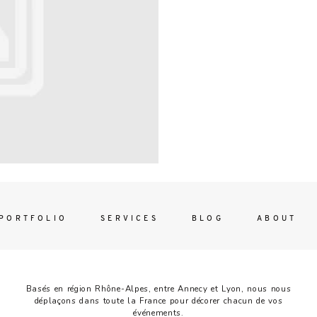
Contac
ada magna
FOLLO
PORTFOLIO
SERVICES
BLOG
ABOUT
Basés en région Rhône-Alpes, entre Annecy et Lyon, nous nous
déplaçons dans toute la France pour décorer chacun de vos
événements.