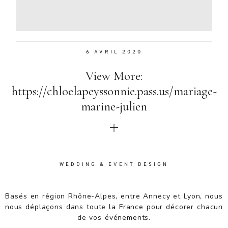
Aenean
lacinia
bibendum
nulla sed
6 AVRIL 2020
consectetur.
Aenean
View More:
lacinia
bibendum
https://chloelapeyssonnie.pass.us/mariage-
nulla sed
marine-julien
consectetur.
Maecenas
faucibus
mollis
interdum.
Maecenas
WEDDING & EVENT DESIGN
faucibus
mollis
Basés en région Rhône-Alpes, entre Annecy et Lyon, nous
interdum.
nous déplaçons dans toute la France pour décorer chacun
Etiam porta
de vos événements.
sem