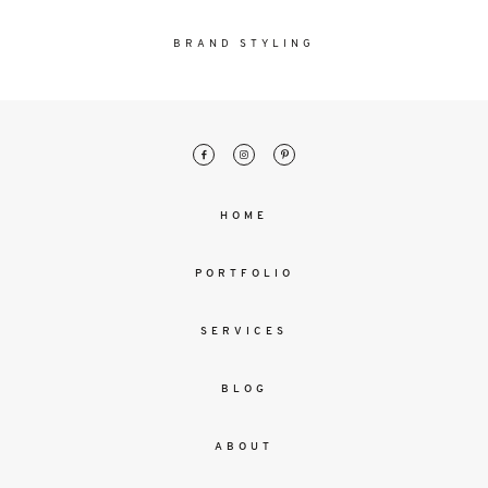
malesuada
magna
BRAND STYLING
mollis
euismod.
FO
ME
HOME
PORTFOLIO
SERVICES
BLOG
ABOUT