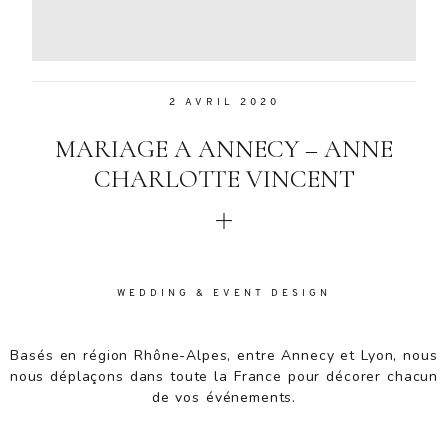
Aenean
lacinia
bibendum
nulla sed
2 AVRIL 2020
consectetur.
Aenean
MARIAGE A ANNECY – ANNE
lacinia
bibendum
CHARLOTTE VINCENT
nulla sed
consectetur.
Maecenas
faucibus
mollis
WEDDING & EVENT DESIGN
interdum.
Maecenas
faucibus
Basés en région Rhône-Alpes, entre Annecy et Lyon, nous
mollis
nous déplaçons dans toute la France pour décorer chacun
interdum.
de vos événements.
Etiam porta
sem