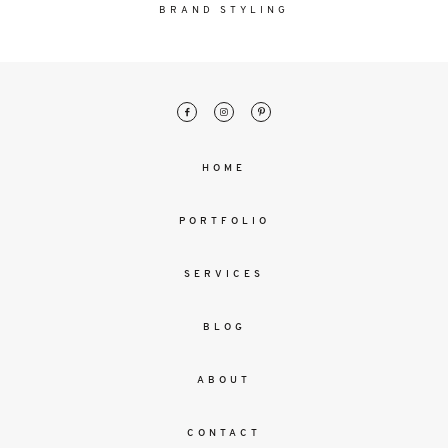
malesuada
BRAND STYLING
magna
mollis
euismod.
FO
HOME
ME
PORTFOLIO
SERVICES
BLOG
ABOUT
CONTACT