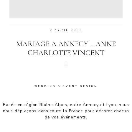
Aenean
lacinia
bibendum
nulla sed
2 AVRIL 2020
consectetur.
Aenean
MARIAGE A ANNECY – ANNE
lacinia
bibendum
CHARLOTTE VINCENT
nulla sed
consectetur.
Maecenas
faucibus
mollis
WEDDING & EVENT DESIGN
interdum.
Maecenas
faucibus
Basés en région Rhône-Alpes, entre Annecy et Lyon, nous
mollis
nous déplaçons dans toute la France pour décorer chacun
interdum.
de vos événements.
Etiam porta
sem