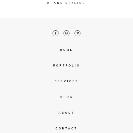
malesuada
BRAND STYLING
magna
mollis
euismod.
FO
HOME
ME
PORTFOLIO
SERVICES
BLOG
ABOUT
CONTACT