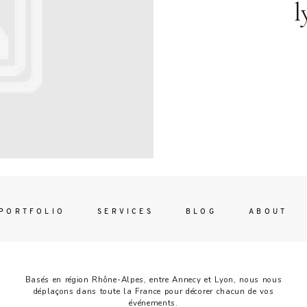
Contac
l
ada magna
FOLLO
PORTFOLIO
SERVICES
BLOG
ABOUT
Basés en région Rhône-Alpes, entre Annecy et Lyon, nous nous
déplaçons dans toute la France pour décorer chacun de vos
événements.