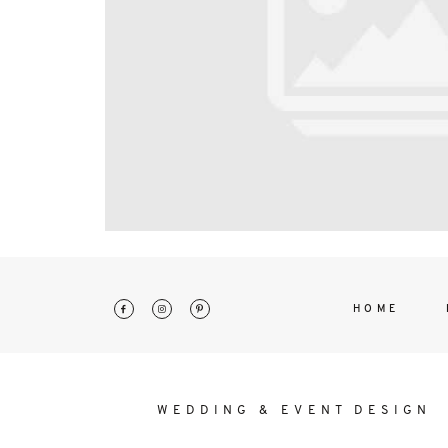
interdum. Etiam porta sem malesu
mollis euismod.
HOME
WEDDING & EVENT DESIGN