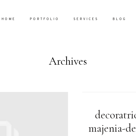
HOME
PORTFOLIO
SERVICES
BLOG
Archives
Home
Portfol
Services
ornare vel
Blog
ulla sed
decoratri
dum nulla
About
s mollis
majenia-de
ollis