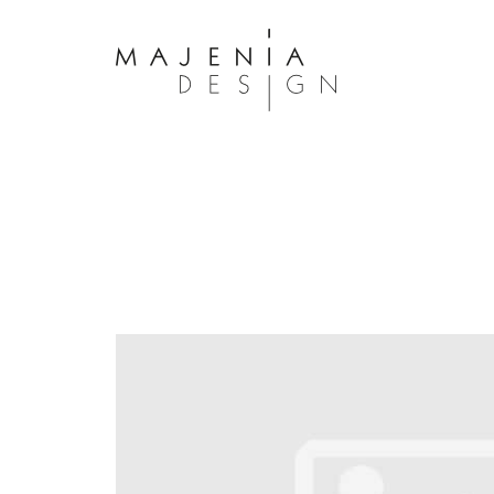
Dolor Tristique
Nullam quis risus eget urna mollis 
eu leo. Aenean lacinia bibendum n
consectetur. Aenean lacinia biben
sed consectetur. Maecenas faucibu
interdum. Maecenas faucibus m