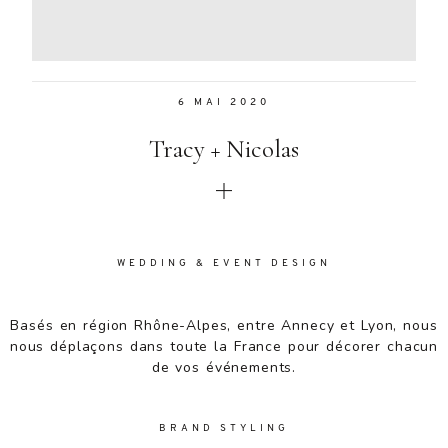
Aenean
lacinia
bibendum
nulla sed
6 MAI 2020
consectetur.
Aenean
Tracy + Nicolas
lacinia
bibendum
nulla sed
consectetur.
Maecenas
faucibus
WEDDING & EVENT DESIGN
mollis
interdum.
Basés en région Rhône-Alpes, entre Annecy et Lyon, nous
Maecenas
nous déplaçons dans toute la France pour décorer chacun
faucibus
de vos événements.
mollis
interdum.
Etiam porta
BRAND STYLING
sem