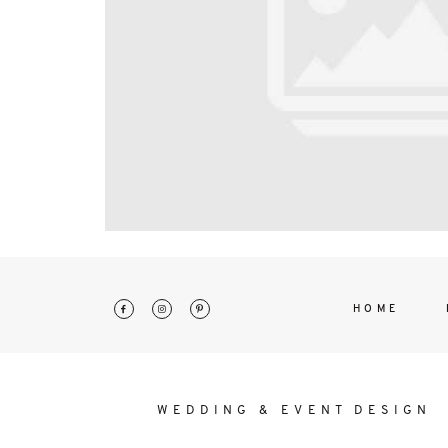
interdum. Etiam porta sem malesu
mollis euismod.
HOME
WEDDING & EVENT DESIGN