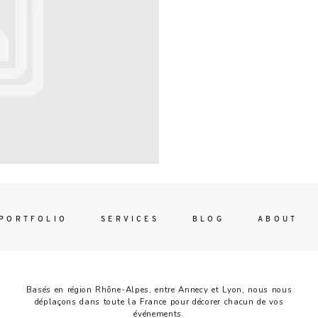
Contac
ada magna
FOLLO
PORTFOLIO
SERVICES
BLOG
ABOUT
Basés en région Rhône-Alpes, entre Annecy et Lyon, nous nous
déplaçons dans toute la France pour décorer chacun de vos
événements.