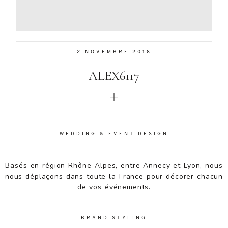
Aenean
lacinia
bibendum
nulla sed
2 NOVEMBRE 2018
consectetur.
Aenean
ALEX6117
lacinia
bibendum
nulla sed
consectetur.
Maecenas
faucibus
WEDDING & EVENT DESIGN
mollis
interdum.
Basés en région Rhône-Alpes, entre Annecy et Lyon, nous
Maecenas
nous déplaçons dans toute la France pour décorer chacun
faucibus
de vos événements.
mollis
interdum.
Etiam porta
BRAND STYLING
sem