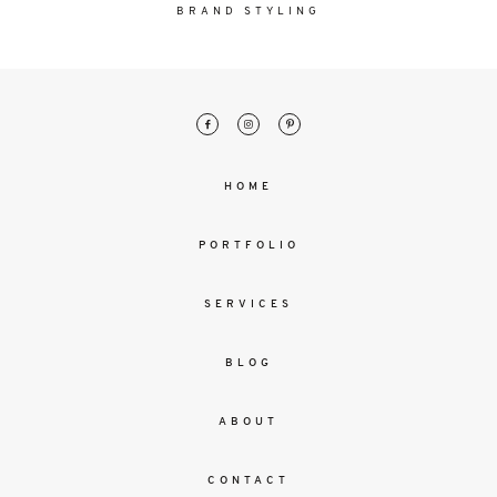
malesuada
BRAND STYLING
magna
mollis
euismod.
FO
HOME
ME
PORTFOLIO
SERVICES
BLOG
ABOUT
CONTACT