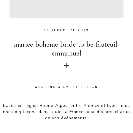
Aenean
lacinia
bibendum
nulla sed
11 DÉCEMBRE 2019
consectetur.
Aenean
mariee-boheme-bride-to-be-fauteuil-
lacinia
bibendum
emmanuel
nulla sed
consectetur.
Maecenas
faucibus
mollis
WEDDING & EVENT DESIGN
interdum.
Maecenas
faucibus
Basés en région Rhône-Alpes, entre Annecy et Lyon, nous
mollis
nous déplaçons dans toute la France pour décorer chacun
interdum.
de vos événements.
Etiam porta
sem