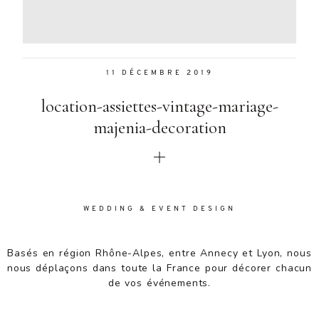
Aenean
lacinia
bibendum
nulla sed
11 DÉCEMBRE 2019
consectetur.
Aenean
location-assiettes-vintage-mariage-
lacinia
bibendum
majenia-decoration
nulla sed
consectetur.
Maecenas
faucibus
mollis
WEDDING & EVENT DESIGN
interdum.
Maecenas
faucibus
Basés en région Rhône-Alpes, entre Annecy et Lyon, nous
mollis
nous déplaçons dans toute la France pour décorer chacun
interdum.
de vos événements.
Etiam porta
sem