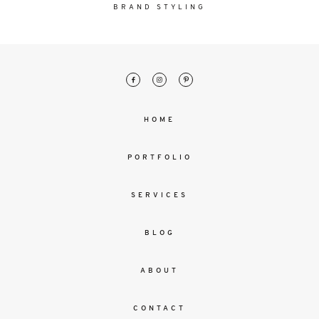
malesuada
BRAND STYLING
magna
mollis
euismod.
FO
HOME
ME
PORTFOLIO
SERVICES
BLOG
ABOUT
CONTACT