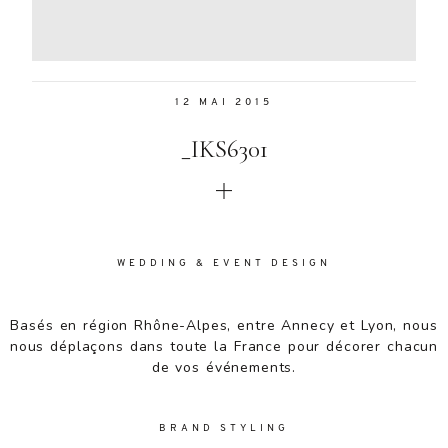
Aenean
lacinia
bibendum
nulla sed
12 MAI 2015
consectetur.
Aenean
_IKS6301
lacinia
bibendum
nulla sed
consectetur.
Maecenas
faucibus
WEDDING & EVENT DESIGN
mollis
interdum.
Basés en région Rhône-Alpes, entre Annecy et Lyon, nous
Maecenas
nous déplaçons dans toute la France pour décorer chacun
faucibus
de vos événements.
mollis
interdum.
Etiam porta
BRAND STYLING
sem