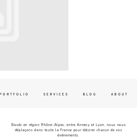
Contac
ada magna
FOLLO
PORTFOLIO
SERVICES
BLOG
ABOUT
Basés en région Rhône-Alpes, entre Annecy et Lyon, nous nous
déplaçons dans toute la France pour décorer chacun de vos
événements.