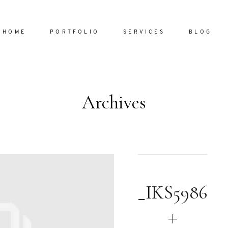
HOME
PORTFOLIO
SERVICES
BLOG
Archives
Home
Portfol
Services
ornare vel
Blog
ulla sed
_IKS5986
dum nulla
About
s mollis
ollis