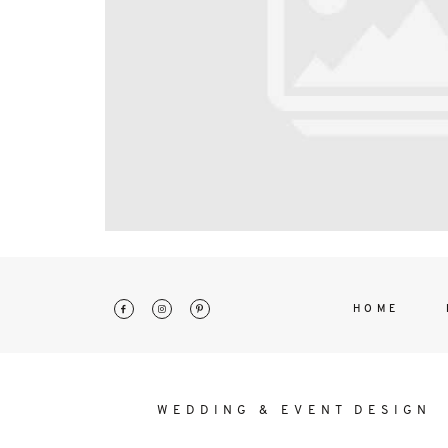
interdum. Etiam porta sem malesu
mollis euismod.
HOME
WEDDING & EVENT DESIGN