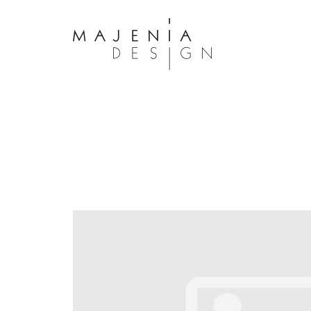
Dolor Tristique
Nullam quis risus eget urna mollis 
eu leo. Aenean lacinia bibendum n
consectetur. Aenean lacinia biben
sed consectetur. Maecenas faucibu
interdum. Maecenas faucibus m