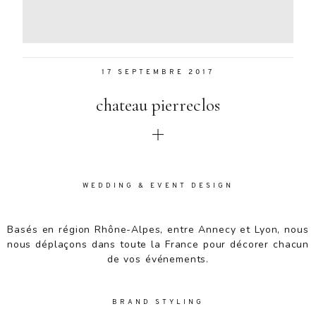
Aenean
lacinia
bibendum
nulla sed
17 SEPTEMBRE 2017
consectetur.
Aenean
chateau pierreclos
lacinia
bibendum
nulla sed
consectetur.
Maecenas
faucibus
WEDDING & EVENT DESIGN
mollis
interdum.
Basés en région Rhône-Alpes, entre Annecy et Lyon, nous
Maecenas
nous déplaçons dans toute la France pour décorer chacun
faucibus
de vos événements.
mollis
interdum.
Etiam porta
BRAND STYLING
sem