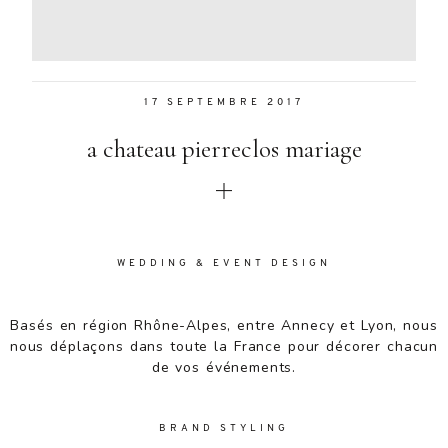
Aenean
lacinia
bibendum
nulla sed
17 SEPTEMBRE 2017
consectetur.
Aenean
a chateau pierreclos mariage
lacinia
bibendum
nulla sed
consectetur.
Maecenas
faucibus
WEDDING & EVENT DESIGN
mollis
interdum.
Basés en région Rhône-Alpes, entre Annecy et Lyon, nous
Maecenas
nous déplaçons dans toute la France pour décorer chacun
faucibus
de vos événements.
mollis
interdum.
Etiam porta
BRAND STYLING
sem