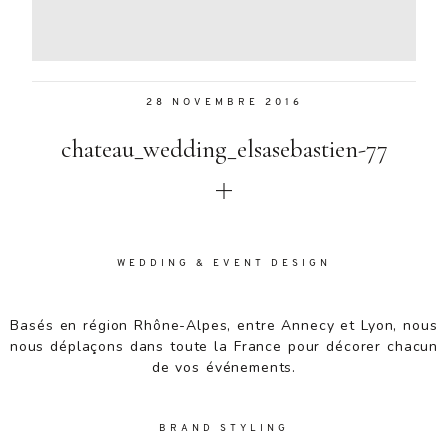
Aenean
lacinia
bibendum
nulla sed
28 NOVEMBRE 2016
consectetur.
Aenean
chateau_wedding_elsasebastien-77
lacinia
bibendum
nulla sed
consectetur.
Maecenas
faucibus
WEDDING & EVENT DESIGN
mollis
interdum.
Basés en région Rhône-Alpes, entre Annecy et Lyon, nous
Maecenas
nous déplaçons dans toute la France pour décorer chacun
faucibus
de vos événements.
mollis
interdum.
Etiam porta
BRAND STYLING
sem