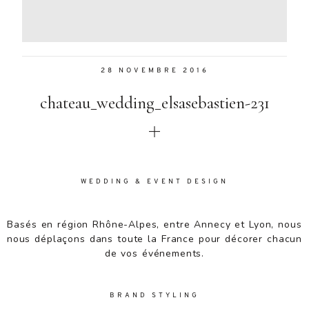
Aenean
lacinia
bibendum
nulla sed
28 NOVEMBRE 2016
consectetur.
Aenean
chateau_wedding_elsasebastien-231
lacinia
bibendum
nulla sed
consectetur.
Maecenas
faucibus
WEDDING & EVENT DESIGN
mollis
interdum.
Basés en région Rhône-Alpes, entre Annecy et Lyon, nous
Maecenas
nous déplaçons dans toute la France pour décorer chacun
faucibus
de vos événements.
mollis
interdum.
Etiam porta
BRAND STYLING
sem