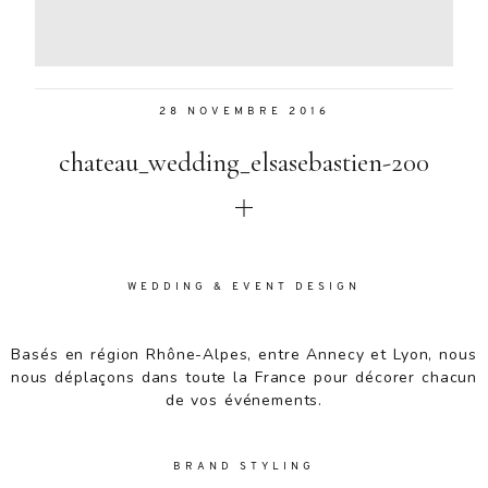
Aenean
lacinia
bibendum
nulla sed
28 NOVEMBRE 2016
consectetur.
Aenean
chateau_wedding_elsasebastien-200
lacinia
bibendum
nulla sed
consectetur.
Maecenas
faucibus
WEDDING & EVENT DESIGN
mollis
interdum.
Basés en région Rhône-Alpes, entre Annecy et Lyon, nous
Maecenas
nous déplaçons dans toute la France pour décorer chacun
faucibus
de vos événements.
mollis
interdum.
Etiam porta
BRAND STYLING
sem