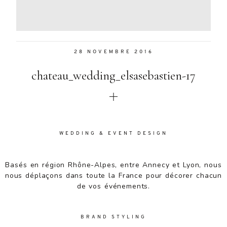
Aenean
lacinia
bibendum
nulla sed
28 NOVEMBRE 2016
consectetur.
Aenean
chateau_wedding_elsasebastien-17
lacinia
bibendum
nulla sed
consectetur.
Maecenas
faucibus
WEDDING & EVENT DESIGN
mollis
interdum.
Basés en région Rhône-Alpes, entre Annecy et Lyon, nous
Maecenas
nous déplaçons dans toute la France pour décorer chacun
faucibus
de vos événements.
mollis
interdum.
Etiam porta
BRAND STYLING
sem