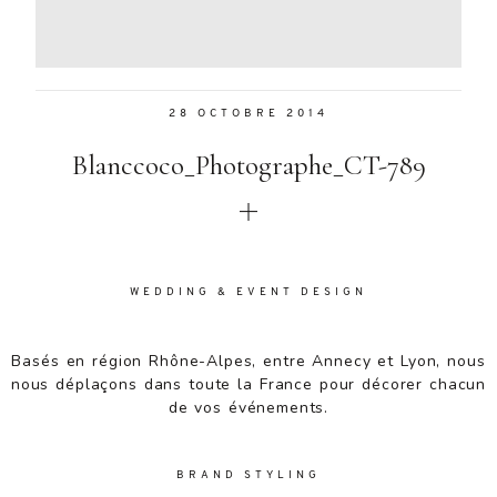
Aenean
lacinia
bibendum
nulla sed
28 OCTOBRE 2014
consectetur.
Aenean
Blanccoco_Photographe_CT-789
lacinia
bibendum
nulla sed
consectetur.
Maecenas
faucibus
WEDDING & EVENT DESIGN
mollis
interdum.
Basés en région Rhône-Alpes, entre Annecy et Lyon, nous
Maecenas
nous déplaçons dans toute la France pour décorer chacun
faucibus
de vos événements.
mollis
interdum.
Etiam porta
BRAND STYLING
sem